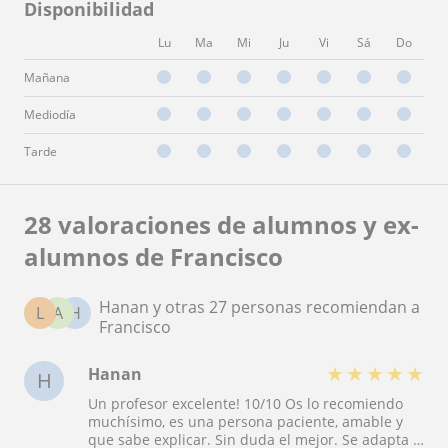
Disponibilidad
Lu
Ma
Mi
Ju
Vi
Sá
Do
Mañana
Mediodía
Tarde
28 valoraciones de alumnos y ex-
alumnos de Francisco
Hanan y otras 27 personas recomiendan a
L
A
H
Francisco
★
★
★
★
★
Hanan
H
Un profesor excelente! 10/10 Os lo recomiendo
muchísimo, es una persona paciente, amable y
que sabe explicar. Sin duda el mejor. Se adapta a