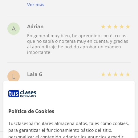
tus horarios y te resuelve tus dudas en cualquier
Ver más
momento.
★
★
★
★
★
Adrian
A
En general muy bien, he aprendido con él cosas
que no sabía o no tenía muy en cuenta, y gracias
al aprendizaje he podido aprobar un examen
importante
★
★
★
★
★
Laia G
L
Experiència positiva i enriquidora. Les classes
han estat molt ben aprofitades, amb continguts
clars i útils que permeten aprendre molt i
treure’n molt de profit.
Política de Cookies
Ver todas las valoraciones
Tusclasesparticulares almacena datos, tales como cookies,
para garantizar el funcionamiento básico del sitio,
personalizar el contenido, adaptar los anuncios y medir