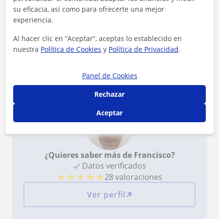
Reconocimientos
su eficacia, así como para ofrecerte una mejor
experiencia.
Profesor verificado
Al hacer clic en “Aceptar”, aceptas lo establecido en
Francisco tiene el Perfil Verificado
nuestra
Política de Cookies
y
Política de Privacidad
.
Profesor Voluntario
Francisco es voluntario en TusClases Solidarias
Panel de Cookies
Rechazar
Aceptar
¿Quieres saber más de Francisco?
Datos verificados
★
★
★
★
★
28 valoraciones
Ver perfil