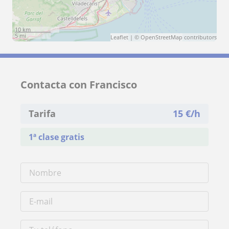
10 km
5 mi
Leaflet
| ©
OpenStreetMap
contributors
Contacta con Francisco
Tarifa
15
€/h
1ª clase gratis