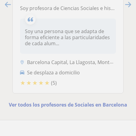
Soy profesora de Ciencias Sociales e historia del arte. Soy apta para alumnos de primaria, ESO, Bachillerato y escuela de adultos
Soy una persona que se adapta de
forma eficiente a las particularidades
de cada alum...
Barcelona Capital, La Llagosta, Montcada I Reixac, Ripollet, Santa Col...
Se desplaza a domicilio
★
★
★
★
★
(5)
Ver todos los profesores de Sociales en Barcelona