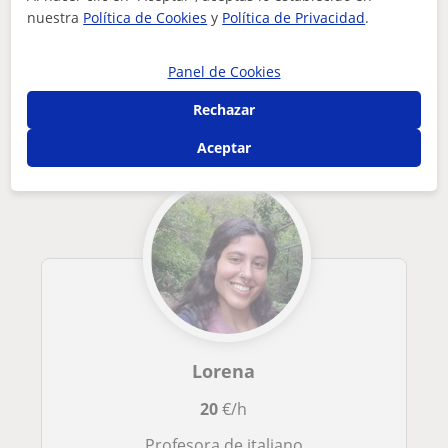
nuestra
Política de Cookies
y
Política de Privacidad
.
Tus clases particulares
Italiano
Barcelona
Terrassa
educadora apasionada y creativa, con una profunda conexión c...
Panel de Cookies
Otros profesores de Italiano en Terrassa
que pueden interesarte
Rechazar
Aceptar
Lorena
20
€/h
Profesora de italiano