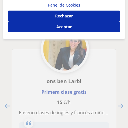
que pueden interesarte
Panel de Cookies
Rechazar
Aceptar
ons ben Larbi
Primera clase gratis
15
€/h
Enseño clases de inglés y francés a niños y también a adultos