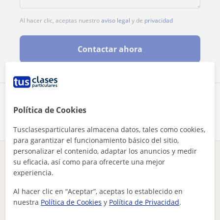
Al hacer clic, aceptas nuestro
aviso legal
y de
privacidad
Contactar ahora
Comparte a este profesor
Política de Cookies
Tusclasesparticulares almacena datos, tales como cookies,
para garantizar el funcionamiento básico del sitio,
personalizar el contenido, adaptar los anuncios y medir
¿Hay algún error en este perfil?
Cuéntanos
su eficacia, así como para ofrecerte una mejor
experiencia.
Tus clases particulares
Francés
Barcelona
Al hacer clic en “Aceptar”, aceptas lo establecido en
enseñar el francés a alumnos que no lo hablan
nuestra
Política de Cookies
y
Política de Privacidad
.
Otros profesores de Francés en Barcelona