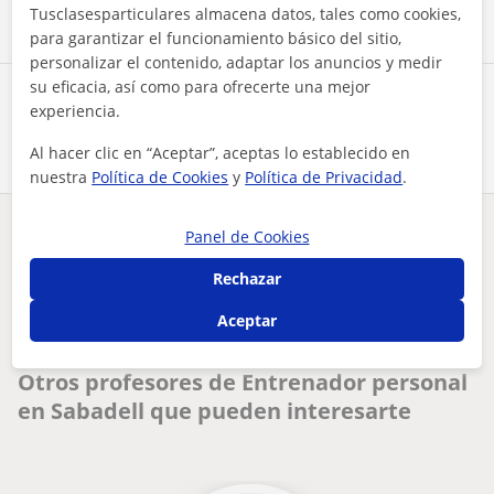
Tusclasesparticulares almacena datos, tales como cookies,
para garantizar el funcionamiento básico del sitio,
personalizar el contenido, adaptar los anuncios y medir
su eficacia, así como para ofrecerte una mejor
Comparte a este profesor
experiencia.
Al hacer clic en “Aceptar”, aceptas lo establecido en
nuestra
Política de Cookies
y
Política de Privacidad
.
Panel de Cookies
¿Hay algún error en este perfil?
Cuéntanos
Rechazar
Tus clases particulares
Entrenador personal
Barcelona
Sabadell
Aceptar
entrenador personal online rutinas personalizadas y seguimi...
Otros profesores de Entrenador personal
en Sabadell que pueden interesarte