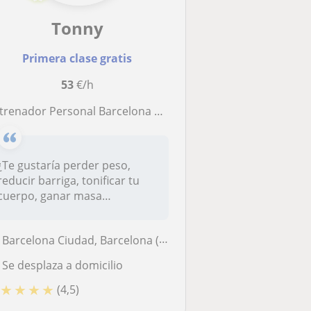
Tonny
Primera clase gratis
53
€/h
nador Personal Barcelona | Perder peso,Tonificar y salud (Presencial y Online) con un Licenciado en CAFYD
¿Te gustaría perder peso,
reducir barriga, tonificar tu
cuerpo, ganar masa
muscular...
Barcelona Ciudad, Barcelona (Ciudad), Esplugues de Llobregat, Hospital...
Se desplaza a domicilio
★
★
★
★
(4,5)