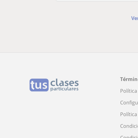
Ve
Términ
Polític
Configu
Polític
Condici
Condic