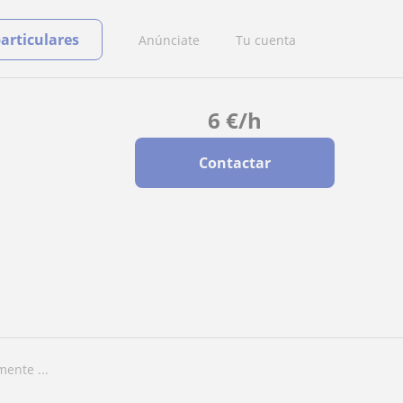
particulares
Anúnciate
Tu cuenta
6
€
/h
Contactar
ente ...