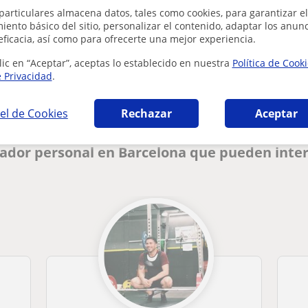
particulares almacena datos, tales como cookies, para garantizar el
ento básico del sitio, personalizar el contenido, adaptar los anunc
eficacia, así como para ofrecerte una mejor experiencia.
¿Hay algún error en este perfil?
Cuéntanos
lic en “Aceptar”, aceptas lo establecido en nuestra
Política de Cook
e Privacidad
.
el de Cookies
Rechazar
Aceptar
nador personal en Barcelona que pueden inte