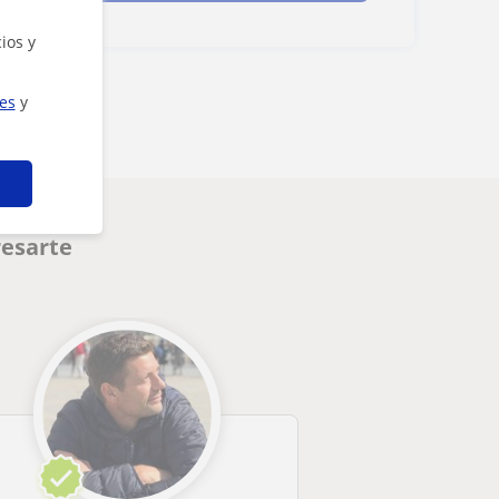
ios y
ies
y
resarte