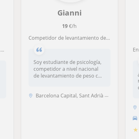
Gianni
19
€/h
Competidor de levantamiento de peso que quiere ayudar a otras personas a iniciarse en el mundo del deporte
l
Entre
Soy estudiante de psicología,
competidor a nivel nacional
de levantamiento de peso c...
Barcelona Capital, Sant Adrià de Besòs, Santa Coloma de Gramenet
★