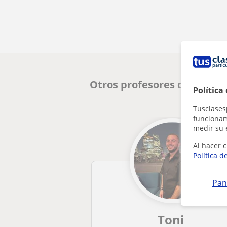
Otros profesores de Itali
Política
Tusclases
funcionami
medir su 
Al hacer c
Política d
Pan
Toni