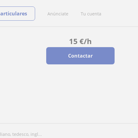
particulares
Anúnciate
Tu cuenta
15
€
/h
Contactar
iano, tedesco, ingl...