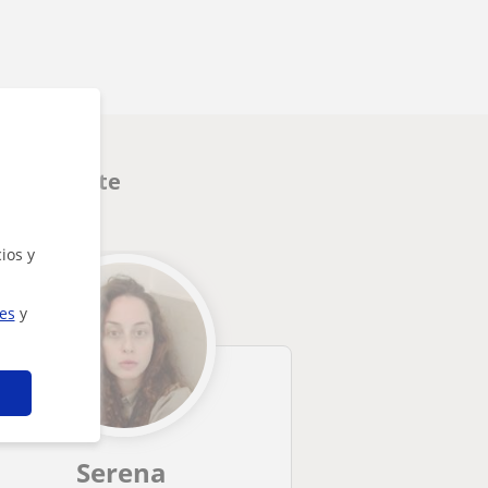
interesarte
ios y
ies
y
Serena