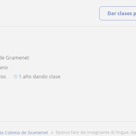
Dar clases 
 de Gramenet
iano
dos
1 año dando clase
eposso fare da insegnante di lingue, ital
ta Coloma de Gramenet