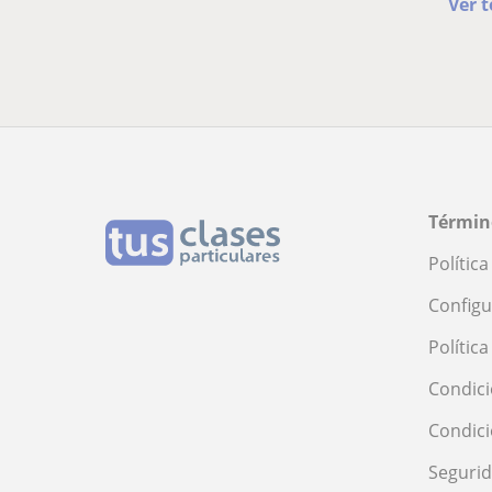
Ver 
Términ
Polític
Configu
Polític
Condici
Condic
Seguri