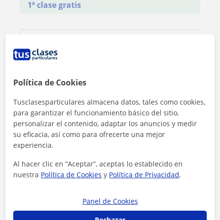
1ª clase gratis
Política de Cookies
Tusclasesparticulares almacena datos, tales como cookies,
para garantizar el funcionamiento básico del sitio,
personalizar el contenido, adaptar los anuncios y medir
su eficacia, así como para ofrecerte una mejor
experiencia.
Al hacer clic en “Aceptar”, aceptas lo establecido en
nuestra
Política de Cookies
y
Política de Privacidad
.
Al hacer clic, aceptas nuestro
aviso legal
y de
privacidad
Panel de Cookies
Contactar ahora
Rechazar