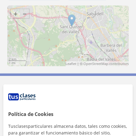
+
−
2 km
1 mi
Leaflet
| ©
OpenStreetMap
contributors
Contacta con Nerea
Tarifa
15
€/h
Política de Cookies
1ª clase gratis
Tusclasesparticulares almacena datos, tales como cookies,
para garantizar el funcionamiento básico del sitio,