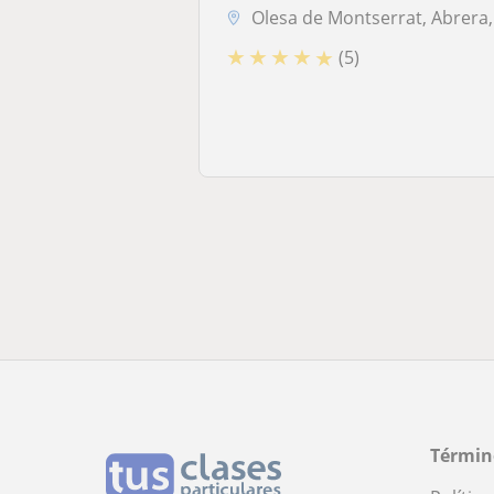
Olesa de Montserrat, Abrera, Esparreguera, Collbató, Martorell, Monist.
★
★
★
★
★
(5)
Términ