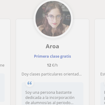
Aroa
Primera clase gratis
ine
12
€/h
Doy clases particulares orientadas a alumno/as de primaria
Estudi
Soy una persona bastante
dedicada a la incorporación
de alumnos/as al periodo