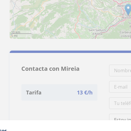
10 km
5 mi
Contacta con Mireia
Tarifa
13
€/h