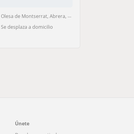
Olesa de Montserrat, Abrera, Esparreguera, Martorell, Monistrol de Mon...
Se desplaza a domicilio
Únete