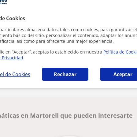
 de Cookies
Al hacer clic
particulares almacena datos, tales como cookies, para garantizar el
ento básico del sitio, personalizar el contenido, adaptar los anunc
eficacia, así como para ofrecerte una mejor experiencia.
lic en “Aceptar”, aceptas lo establecido en nuestra
Política de Cook
e Privacidad
.
¿Hay algún error en este perfil?
Cuéntanos
el de Cookies
Rechazar
Aceptar
áticas en Martorell que pueden interesarte