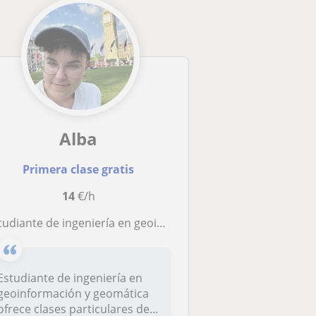
Alba
Primera clase gratis
14
€/h
ante de ingeniería en geoinformacion y geomatica imparte clases de matemáticas a niños de primaria, eso y bachillerato
Estudiante de ingeniería en
geoinformación y geomática
ofrece clases particulares de...