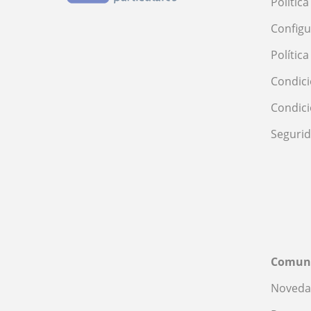
Polític
Configu
Polític
Condici
Condic
Seguri
Comun
Noveda