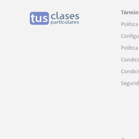
Términ
Polític
Configu
Polític
Condici
Condic
Seguri