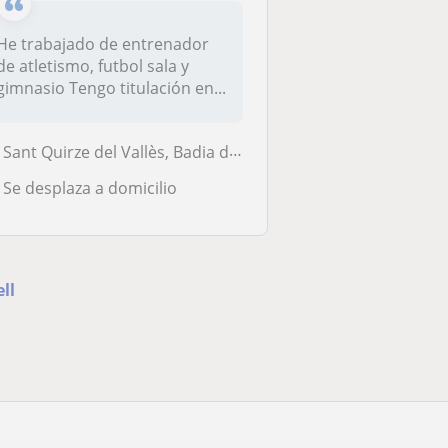
He trabajado de entrenador
de atletismo, futbol sala y
gimnasio Tengo titulación en...
Sant Quirze del Vallès, Badia del Vallès, Cerdanyola-Bellaterra, Sabad...
Se desplaza a domicilio
ll