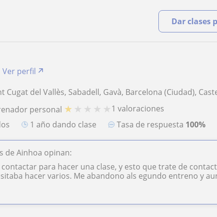
Dar clases 
Ver perfil
t Cugat del Vallès, Sabadell, Gavà, Barcelona (Ciudad), Caste
★
★
★
★
★
1 valoraciones
renador personal
dos
1 año dando clase
Tasa de respuesta
100%
s de Ainhoa opinan:
contactar para hacer una clase, y esto que trate de contactar
sitaba hacer varios. Me abandono als egundo entreno y aun