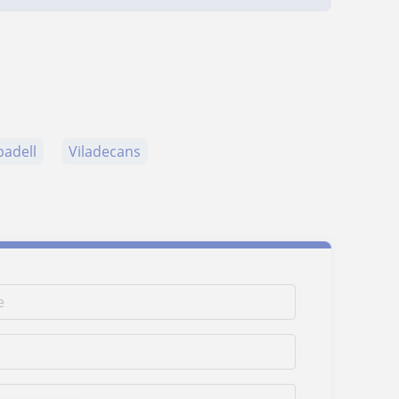
badell
Viladecans