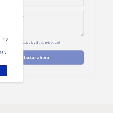
ios y
, aceptas nuestro
aviso legal
y de
privacidad
ies
y
Contactar ahora