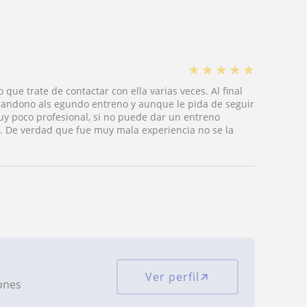
★
★
★
★
★
 que trate de contactar con ella varias veces. Al final
abandono als egundo entreno y aunque le pida de seguir
y poco profesional, si no puede dar un entreno
o. De verdad que fue muy mala experiencia no se la
Ver perfil
iones