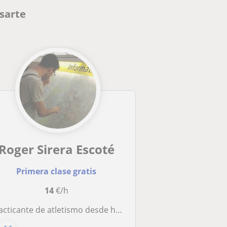
sarte
Roger Sirera Escoté
Primera clase gratis
14
€/h
ante de atletismo desde hace muchos años, si quieres que te acompañe en tu camino para progressar tanto en atletismo o otro tema relacionado con el deporte contactame