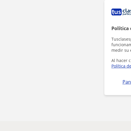
Política
Tusclases
funcionami
medir su 
Al hacer c
Política d
Pan