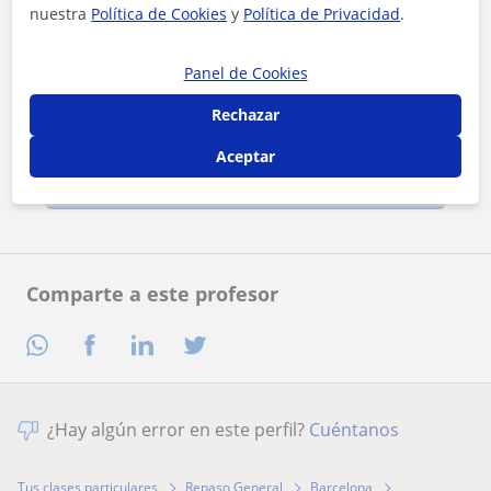
nuestra
Política de Cookies
y
Política de Privacidad
.
Panel de Cookies
Rechazar
Al hacer clic, aceptas nuestro
aviso legal
y de
privacidad
Aceptar
Contactar ahora
Comparte a este profesor
¿Hay algún error en este perfil?
Cuéntanos
Tus clases particulares
Repaso General
Barcelona