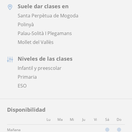
Suele dar clases en
Santa Perpètua de Mogoda
Polinyà
Palau-Solità I Plegamans
Mollet del Vallès
Niveles de las clases
Infantil y preescolar
Primaria
ESO
Disponibilidad
Lu
Ma
Mi
Ju
Vi
Sá
Do
Mañana