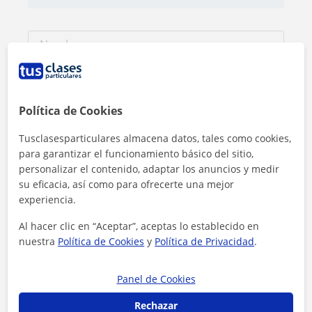
Política de Cookies
Tusclasesparticulares almacena datos, tales como cookies,
para garantizar el funcionamiento básico del sitio,
personalizar el contenido, adaptar los anuncios y medir
su eficacia, así como para ofrecerte una mejor
experiencia.
Al hacer clic en “Aceptar”, aceptas lo establecido en
Al hacer clic, aceptas nuestro
aviso legal
y de
privacidad
nuestra
Política de Cookies
y
Política de Privacidad
.
Contactar ahora
Panel de Cookies
Rechazar