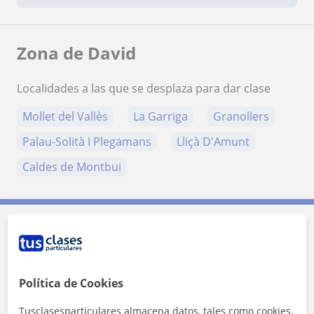
Zona de David
Localidades a las que se desplaza para dar clase
Mollet del Vallès
La Garriga
Granollers
Palau-Solità I Plegamans
Lliçà D'Amunt
Caldes de Montbui
Contacta con David
Tarifa
12
€/h
Política de Cookies
Tusclasesparticulares almacena datos, tales como cookies,
1ª clase gratis