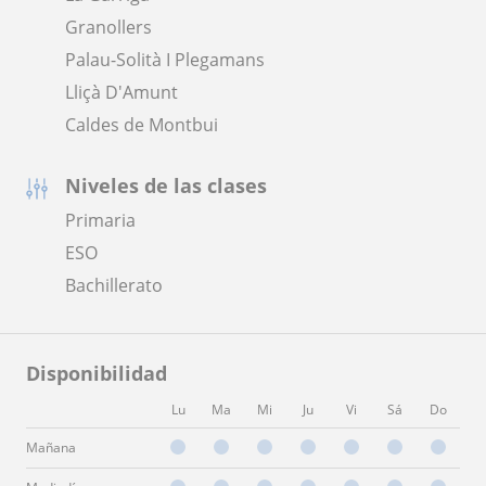
Granollers
Palau-Solità I Plegamans
Lliçà D'Amunt
Caldes de Montbui
Niveles de las clases
Primaria
ESO
Bachillerato
Disponibilidad
Lu
Ma
Mi
Ju
Vi
Sá
Do
Mañana