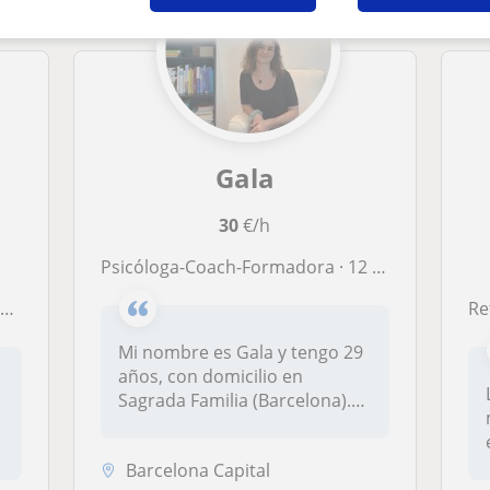
Gala
30
€/h
Psicóloga-Coach-Formadora · 12 años experiencia ESO y BACHILLERATO · Presencial u Online
o
Re
Mi nombre es Gala y tengo 29
años, con domicilio en
Sagrada Familia (Barcelona).
Soy...
Barcelona Capital