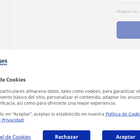
Al hacer clic
¿Hay algún error en este perfil?
Cuéntanos
 de Cookies
particulares almacena datos, tales como cookies, para garantizar el
ento básico del sitio, personalizar el contenido, adaptar los anunc
eficacia, así como para ofrecerte una mejor experiencia.
lerato en Barcelona que pueden interesarte
lic en “Aceptar”, aceptas lo establecido en nuestra
Política de Cook
e Privacidad
.
el de Cookies
Rechazar
Aceptar