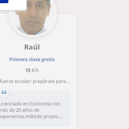
Raúl
Primera clase gratis
15
€/h
fuerzo escolar: prepárate para la ESO-Barcelona
Licenciado en Economía con
más de 20 años de
experiencia,método propio en
clases de...