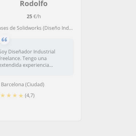
Rodolfo
25
€/h
lases de Solidworks (Diseño Industrial)
Soy Diseñador Industrial
freelance. Tengo una
extendida experiencia
profesional (des...
Barcelona (Ciudad)
★
★
★
★
(4,7)