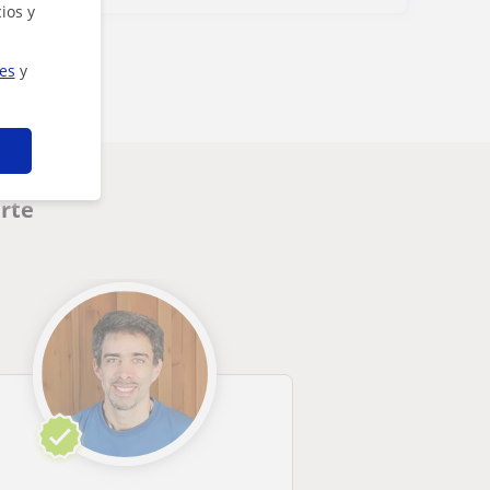
ios y
ies
y
arte