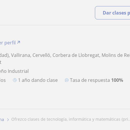
Dar clases 
r perfil
ad), Vallirana, Cervelló, Corbera de Llobregat, Molins de Rei,
t
eño Industrial
dos
1 año dando clase
Tasa de respuesta
100%
ofrezco clases de tecnología, informática y matemáticas (pri..
na