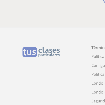
V
Términ
Polític
Configu
Polític
Condici
Condic
Seguri