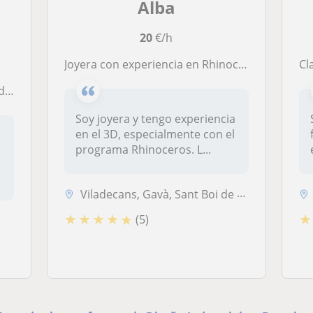
Alba
20
€/h
Joyera con experiencia en Rhinoceros 3D ofrece clases particulares
C
les
Soy joyera y tengo experiencia
en el 3D, especialmente con el
programa Rhinoceros. L...
Viladecans, Gavà, Sant Boi de Llobregat, Sant Climent de Llobregat
★
★
★
★
★
★
(5)