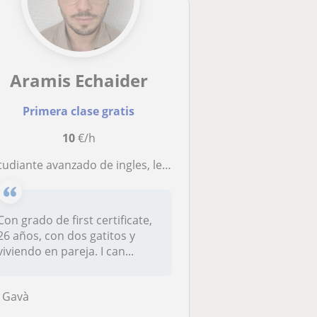
Aramis Echaider
Primera clase gratis
10
€/h
udiante avanzado de ingles, lets get your English knowledge improved !
Con grado de first certificate,
26 años, con dos gatitos y
viviendo en pareja. I can...
Gavà