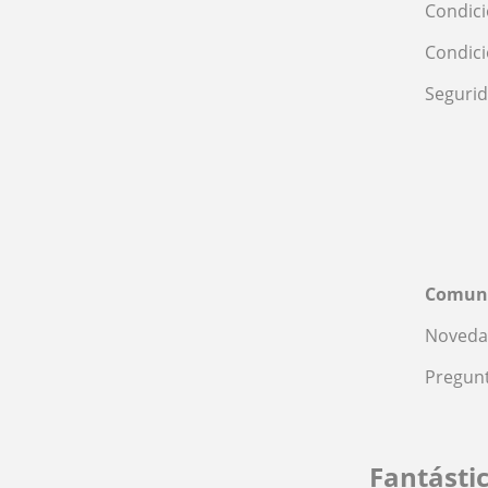
Condici
Condic
Seguri
Comun
Noveda
Pregunt
Fantásti