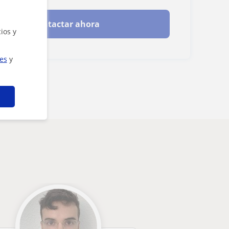
Contactar ahora
ios y
ies
y