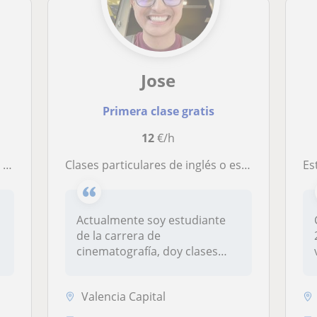
Jose
Primera clase gratis
12
€/h
so
Clases particulares de inglés o español para jóvenes y adultos
Est
Actualmente soy estudiante
de la carrera de
cinematografía, doy clases
particulares...
Valencia Capital