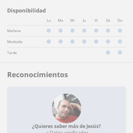
Disponibilidad
Lu
Ma
Mi
Ju
Vi
Sá
Do
Mañana
Mediodía
Tarde
Reconocimientos
¿Quieres saber más de Jesús?
Datos verificados