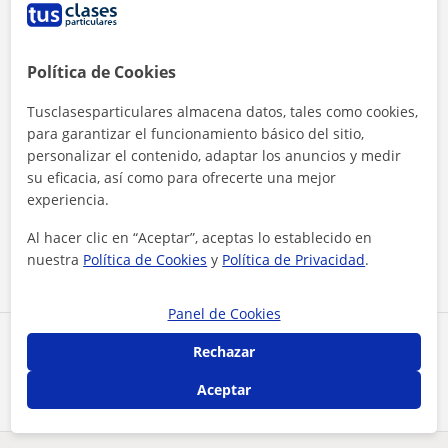
Política de Cookies
Tusclasesparticulares almacena datos, tales como cookies,
para garantizar el funcionamiento básico del sitio,
personalizar el contenido, adaptar los anuncios y medir
su eficacia, así como para ofrecerte una mejor
Al hacer clic, aceptas nuestro
aviso legal
y de
privacidad
experiencia.
Al hacer clic en “Aceptar”, aceptas lo establecido en
Contactar ahora
nuestra
Política de Cookies
y
Política de Privacidad
.
Panel de Cookies
Comparte a este profesor
Rechazar
Aceptar