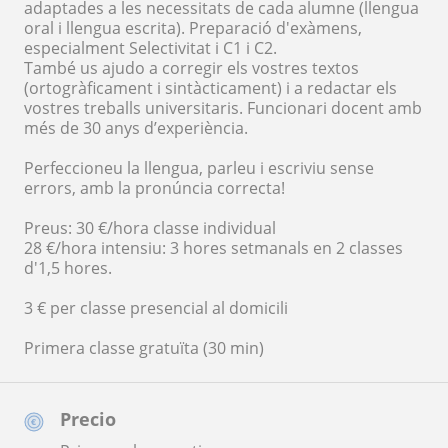
adaptades a les necessitats de cada alumne (llengua
oral i llengua escrita). Preparació d'exàmens,
especialment Selectivitat i C1 i C2.
També us ajudo a corregir els vostres textos
(ortogràficament i sintàcticament) i a redactar els
vostres treballs universitaris. Funcionari docent amb
més de 30 anys d’experiència.
Perfeccioneu la llengua, parleu i escriviu sense
errors, amb la pronúncia correcta!
Preus: 30 €/hora classe individual
28 €/hora intensiu: 3 hores setmanals en 2 classes
d'1,5 hores.
3 € per classe presencial al domicili
Primera classe gratuïta (30 min)
Precio