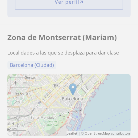
Ver perfil
Zona de Montserrat (Mariam)
Localidades a las que se desplaza para dar clase
Barcelona (Ciudad)
+
−
2 km
1 mi
Leaflet
| ©
OpenStreetMap
contributors