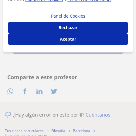
Panel de Cookies
Rechazar
Al hacer clic, aceptas nuestro
aviso legal
y de
privacidad
Aceptar
Contactar ahora
Comparte a este profesor
¿Hay algún error en este perfil?
Cuéntanos
Tus clases particulares
Filosofía
Barcelona
filosofía, historia, francés