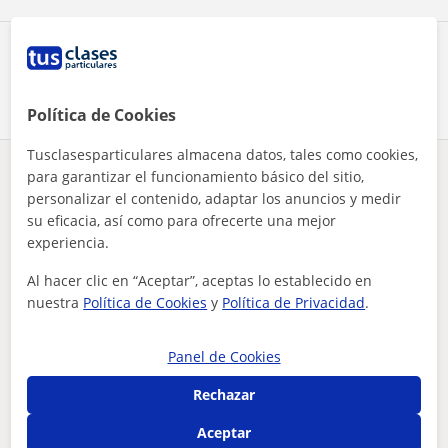
Comparte a este profesor
Política de Cookies
Tusclasesparticulares almacena datos, tales como cookies,
para garantizar el funcionamiento básico del sitio,
¿Hay algún error en este perfil?
Cuéntanos
personalizar el contenido, adaptar los anuncios y medir
su eficacia, así como para ofrecerte una mejor
Tus clases particulares
Derecho
Barcelona
Vic
experiencia.
graduado en derecho que puede dar soporte en algunas materia...
Al hacer clic en “Aceptar”, aceptas lo establecido en
Otros profesores de Derecho en Vic que
nuestra
Política de Cookies
y
Política de Privacidad
.
pueden interesarte
Panel de Cookies
Rechazar
Aceptar