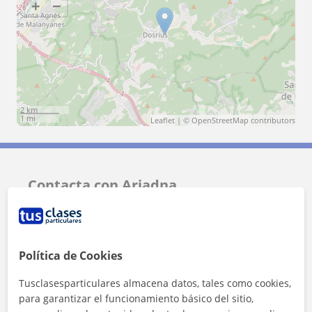
+
−
2 km
1 mi
Leaflet
| ©
OpenStreetMap
contributors
Contacta con Ariadna
Tarifa
11
€/h
Política de Cookies
1ª clase gratis
Tusclasesparticulares almacena datos, tales como cookies,
para garantizar el funcionamiento básico del sitio,