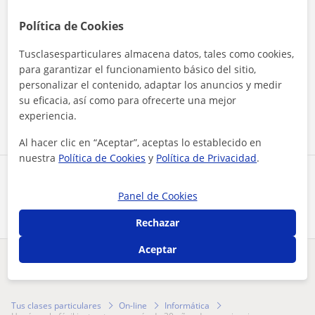
Política de Cookies
Tusclasesparticulares almacena datos, tales como cookies,
Al hacer clic, aceptas nuestro
aviso legal
y de
privacidad
para garantizar el funcionamiento básico del sitio,
personalizar el contenido, adaptar los anuncios y medir
su eficacia, así como para ofrecerte una mejor
Contactar ahora
experiencia.
Al hacer clic en “Aceptar”, aceptas lo establecido en
nuestra
Política de Cookies
y
Política de Privacidad
.
Comparte a este profesor
Panel de Cookies
Rechazar
Aceptar
¿Hay algún error en este perfil?
Cuéntanos
Tus clases particulares
On-line
Informática