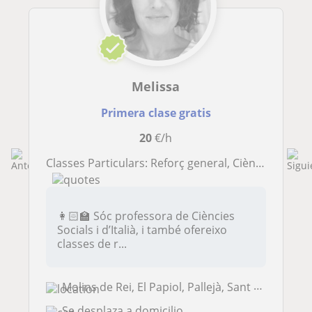
Melissa
Primera clase gratis
20
€/h
Classes Particulars: Reforç general, Ciències Socials, Italià
👩🏻‍🏫 Sóc professora de Ciències
Socials i d’Italià, i també ofereixo
classes de r...
Molins de Rei, El Papiol, Pallejà, Sant Feliu de Llobregat, Cervelló, ...
Se desplaza a domicilio