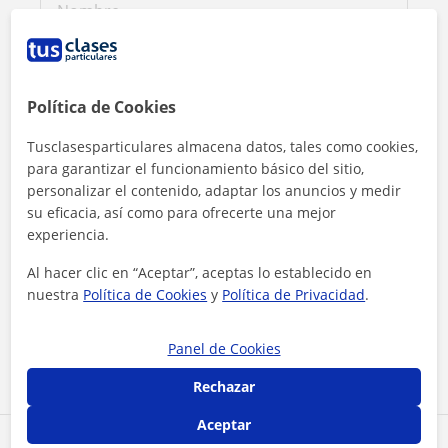
Política de Cookies
Tusclasesparticulares almacena datos, tales como cookies,
para garantizar el funcionamiento básico del sitio,
personalizar el contenido, adaptar los anuncios y medir
su eficacia, así como para ofrecerte una mejor
experiencia.
Al hacer clic en “Aceptar”, aceptas lo establecido en
Al hacer clic, aceptas nuestro
aviso legal
y de
privacidad
nuestra
Política de Cookies
y
Política de Privacidad
.
Contactar ahora
Panel de Cookies
Rechazar
Aceptar