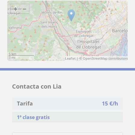
+
−
5 km
3 mi
Leaflet
| ©
OpenStreetMap
contributors
Contacta con Lia
Tarifa
15
€/h
1ª clase gratis