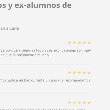
os y ex-alumnos de
an a Carla
★
★
★
★
★
rza porque entiendas todo y sus explicaciones son muy
d es que la recomiendo mucho.
★
★
★
★
★
compañado a mi hijo durante un año y la recomendamos
★
★
★
★
★