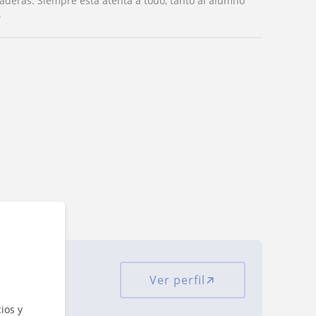
vaderas. Siempre está atenta a todo, tanto al alumno
.
Ver perfil
ciones
ios y