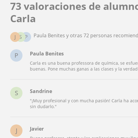
73 valoraciones de alumn
Carla
Paula Benites y otras 72 personas recomiend
J
S
P
Paula Benites
P
Carla es una buena professora de química, se esfue
buenas. Pone muchas ganas a las clases y la verda
Sandrine
S
"¡Muy profesional y con mucha pasión! Carla ha a
sin dudarlo."
Javier
J