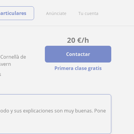
particulares
Anúnciate
Tu cuenta
20
€
/h
Contactar
 Cornellà de
svern
Primera clase gratis
s
todo y sus explicaciones son muy buenas. Pone