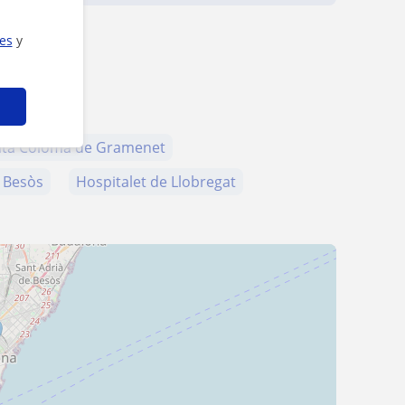
ies
y
nta Coloma de Gramenet
e Besòs
Hospitalet de Llobregat