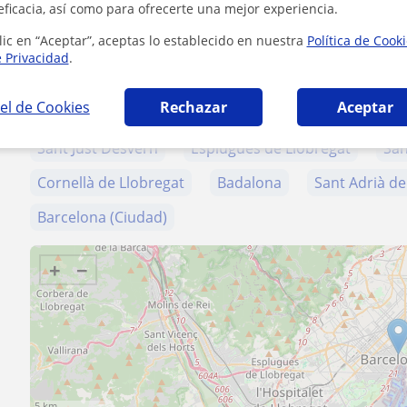
eficacia, así como para ofrecerte una mejor experiencia.
lic en “Aceptar”, aceptas lo establecido en nuestra
Política de Cook
Zona de Carla
e Privacidad
.
el de Cookies
Rechazar
Aceptar
Localidades a las que se desplaza para dar clase
Sant Just Desvern
Esplugues de Llobregat
Sa
Cornellà de Llobregat
Badalona
Sant Adrià d
Barcelona (Ciudad)
+
−
5 km