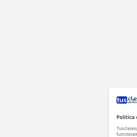
Política
Tusclases
funcionami