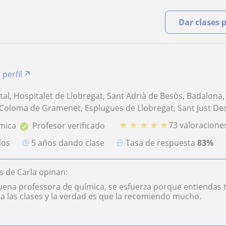
Dar clases 
 perfil
tal, Hospitalet de Llobregat, Sant Adrià de Besòs, Badalona,
 Coloma de Gramenet, Esplugues de Llobregat, Sant Just De
★
★
★
★
★
73 valoracione
mica
Profesor verificado
dos
5 años dando clase
Tasa de respuesta
83%
 de Carla opinan:
uena professora de química, se esfuerza porque entiendas 
 las clases y la verdad es que la recomiendo mucho.