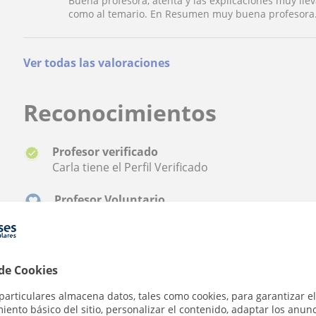
Buena profesora, atenta y las explicaciones muy lle
como al temario. En Resumen muy buena profesora
Ver todas las valoraciones
Reconocimientos
Profesor verificado
Carla tiene el Perfil Verificado
Profesor Voluntario
Carla es voluntario en TusClases Solidarias
 de Cookies
¿Quieres saber más de Carla?
★
★
★
★
★
Datos verificados
73 valora
particulares almacena datos, tales como cookies, para garantizar el
ento básico del sitio, personalizar el contenido, adaptar los anunc