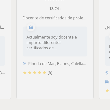
18
€/h
Docente de certificados de profesionalidad de la rama de la administración con experiencia impartiendo y tutorizando
o
Actualmente soy docente e
imparto diferentes
certificados de
profesionalidad de vari...
Pineda de Mar, Blanes, Calella, Sant Pol de Mar, Santa Susanna
★
★
★
★
★
(5)
òs
★