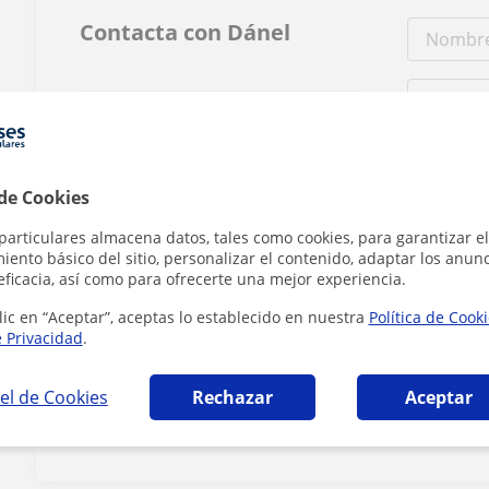
Contacta con Dánel
Tarifa
16
€/h
 de Cookies
1ª clase gratis
particulares almacena datos, tales como cookies, para garantizar el
ento básico del sitio, personalizar el contenido, adaptar los anunc
eficacia, así como para ofrecerte una mejor experiencia.
lic en “Aceptar”, aceptas lo establecido en nuestra
Política de Cook
e Privacidad
.
Al hacer clic
el de Cookies
Rechazar
Aceptar