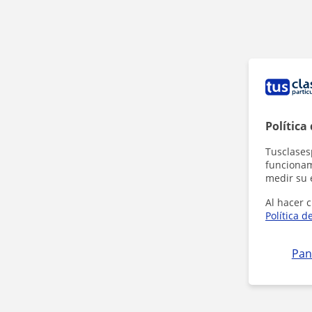
Política
Tusclases
funcionami
medir su 
Al hacer c
Política d
Pan