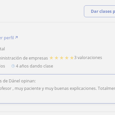
Dar clases 
r perfil
tal
★
★
★
★
★
3 valoraciones
ministración de empresas
dos
4 años dando clase
s de Dánel opinan:
ofesor , muy paciente y muy buenas explicaciones. Totalm