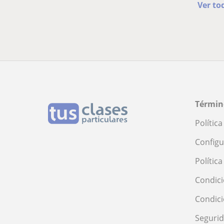
Ver to
Términ
Polític
Configu
Polític
Condici
Condic
Seguri