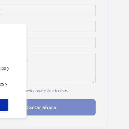
ios y
ies
y
, aceptas nuestro
aviso legal
y de
privacidad
Contactar ahora