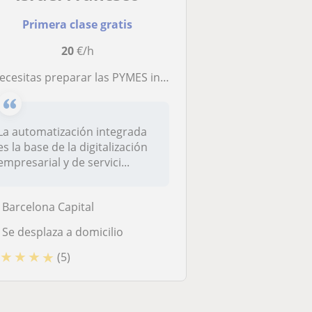
Primera clase gratis
20
€/h
¿Necesitas preparar las PYMES industriales y de servicios para la digitalización global?
La automatización integrada
es la base de la digitalización
empresarial y de servici...
Barcelona Capital
Se desplaza a domicilio
★
★
★
★
(5)