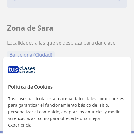
Zona de Sara
Localidades a las que se desplaza para dar clase
Barcelona (Ciudad)
+
−
Política de Cookies
Tusclasesparticulares almacena datos, tales como cookies,
para garantizar el funcionamiento básico del sitio,
personalizar el contenido, adaptar los anuncios y medir
500 m
su eficacia, así como para ofrecerte una mejor
2000 ft
Leaflet
| ©
OpenStreetMap
contributors
experiencia.