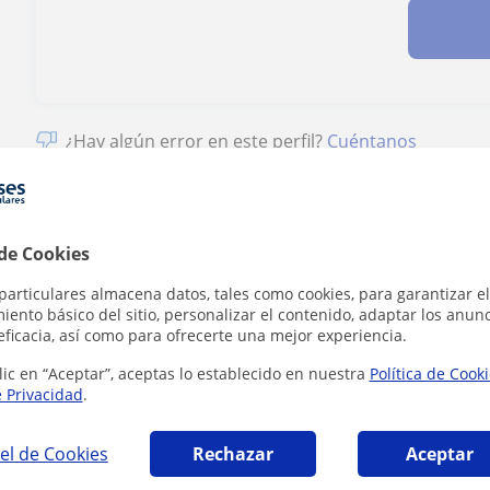
¿Hay algún error en este perfil?
Cuéntanos
 de Cookies
particulares almacena datos, tales como cookies, para garantizar el
no en Mataró que pueden interesarte
ento básico del sitio, personalizar el contenido, adaptar los anunc
eficacia, así como para ofrecerte una mejor experiencia.
lic en “Aceptar”, aceptas lo establecido en nuestra
Política de Cook
e Privacidad
.
el de Cookies
Rechazar
Aceptar