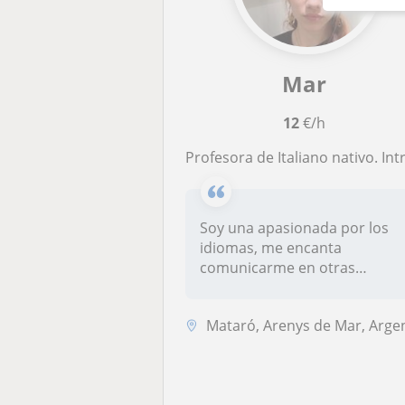
Mar
12
€/h
Profesora de Italiano nativo. Introducción a conversaciónes cotidianas y ayuda gramatical para mejorar la antonació
Soy una apasionada por los
idiomas, me encanta
comunicarme en otras
lenguas y compar...
Mataró, Arenys de Mar, Argentona, Cabrera de Mar, Calella, Sant Andreu.