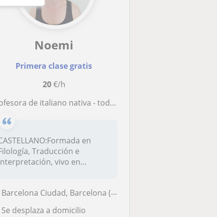
Noemi
Primera clase gratis
20
€/h
ofesora de italiano nativa - todas las edades y niveles
CASTELLANO:Formada en
Filología, Traducción e
Interpretación, vivo en
Cataluña desde...
Barcelona Ciudad, Barcelona (Ciudad), Esplugues de Llobregat, Hospital...
Se desplaza a domicilio