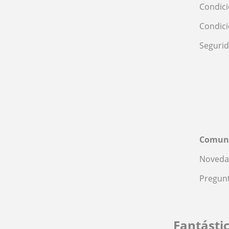
Condici
Condic
Seguri
Comun
Noveda
Pregunt
Fantásti