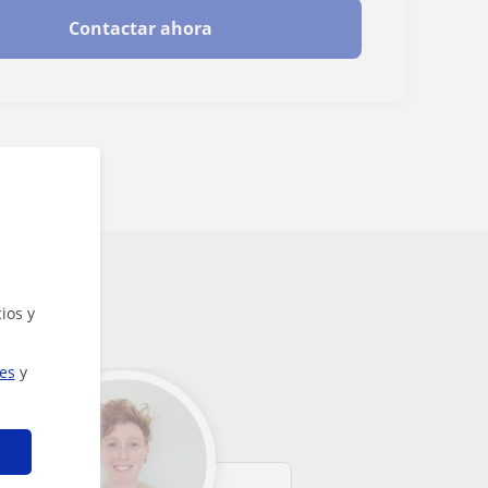
Contactar ahora
ios y
ies
y