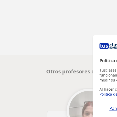
Política
Tusclases
Otros profesores de Italia
funcionami
medir su 
Al hacer c
Política d
Pan