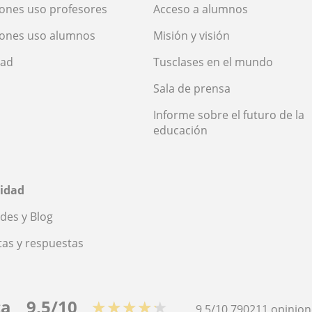
ones uso profesores
Acceso a alumnos
iones uso alumnos
Misión y visión
dad
Tusclases en el mundo
Sala de prensa
Informe sobre el futuro de la
educación
idad
des y Blog
as y respuestas
ca
9,5/10
★★★★★
9,5/10
790211
opinion