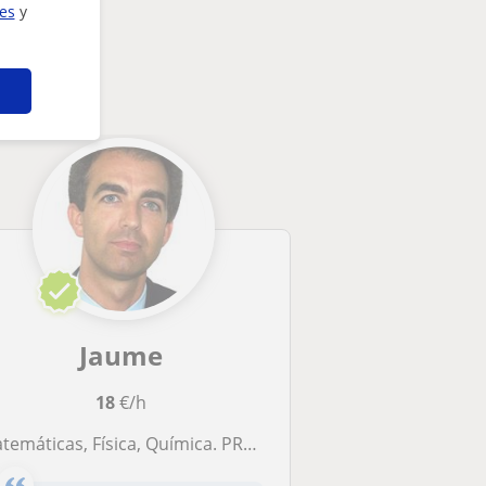
ies
y
sarte
Jaume
18
€/h
máticas, Física, Química. PROFESIONALIDAD+EXPERIENCIA = RESULTADOS. Sant Joan Despí, Sant Feliu, San Just Desvern, Esplugues, Cornellà, Hospitalet