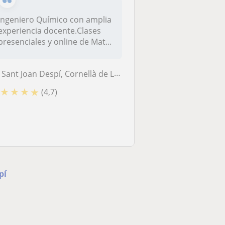
Ingeniero Químico con amplia
experiencia docente.Clases
presenciales y online de Mat...
Sant Joan Despí, Cornellà de Llobregat, Esplugues de Llobregat, Sant J...
★
★
★
★
(4,7)
pí