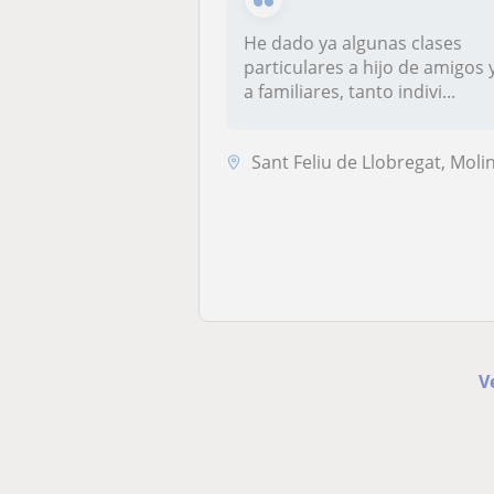
He dado ya algunas clases
particulares a hijo de amigos 
a familiares, tanto indivi...
Sant Feliu de Llobregat, Molins de Rei, Sant Joan Despí, Sant Just Des..
V