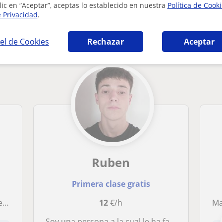
lic en “Aceptar”, aceptas lo establecido en nuestra
Política de Cook
e Privacidad
.
áticas en Sant Joan Despí que pueden intere
el de Cookies
Rechazar
Aceptar
Ruben
Primera clase gratis
ica
12
€/h
Mate
Soy una persona a la cual le ha fascinado enseñar, desde siempre. Tengo buena comunicación y mucha paciencia, y siempre trato de hacer todo lo posible para que la otra persona entienda lo que le explico. Podría dar clases a alumnos de primaria, ESO o