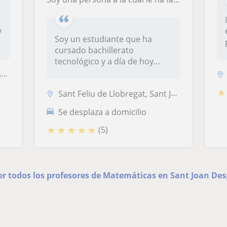
y
Soy un estudiante que ha
cursado bachillerato
tecnológico y a día de hoy
estudio ing...
.
★
Sant Feliu de Llobregat, Sant Joan Despí, Sant Just Desvern, Santa Col...
Se desplaza a domicilio
★
★
★
★
★
(5)
er todos los profesores de Matemáticas en Sant Joan Des