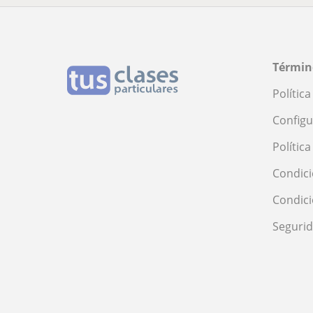
Términ
Polític
Configu
Polític
Condici
Condic
Seguri