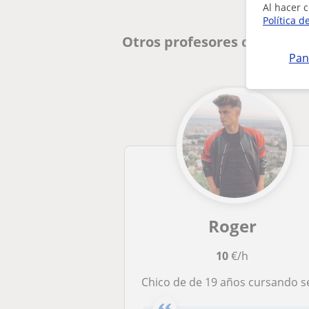
Al hacer c
Política d
Otros profesores de Matem
Pan
Roger
10
€/h
Chico de de 19 años cursando segundo año de carrera en la UIC se ofrece a dar clases de matemáticas y Fís