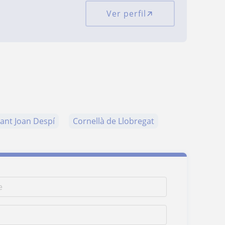
Ver perfil
ant Joan Despí
Cornellà de Llobregat