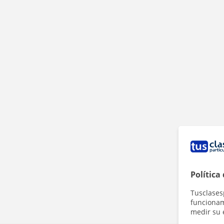
Política
Tusclases
funcionami
medir su 