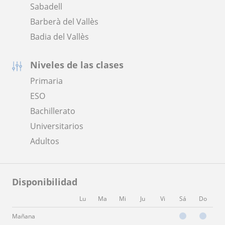
Sabadell
Barberà del Vallès
Badia del Vallès
Niveles de las clases
Primaria
ESO
Bachillerato
Universitarios
Adultos
Disponibilidad
Lu
Ma
Mi
Ju
Vi
Sá
Do
Mañana