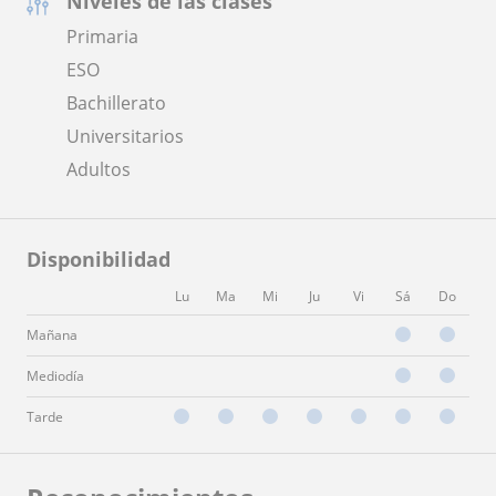
Niveles de las clases
Primaria
ESO
Bachillerato
Universitarios
Adultos
Disponibilidad
Lu
Ma
Mi
Ju
Vi
Sá
Do
Mañana
Mediodía
Tarde