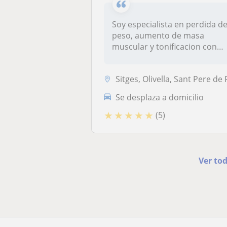
Soy especialista en perdida d
peso, aumento de masa
muscular y tonificacion con
un...
Sitges, Olivella, Sant Pere de Ribes, Vilanova I la Gelt
Se desplaza a domicilio
★
★
★
★
★
(5)
Ver to