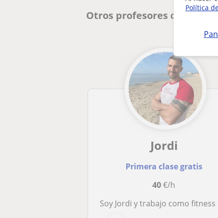
Política d
Otros profesores de Entren
Pan
Jordi
Primera clase gratis
40
€/h
Soy Jordi y trabajo como fitness Coach desde hace mas de 10 años y durante este tiempo he podido trabajar con una gran cantidad de clientes satisfechos garantizando seriedad, exclusividad y compromiso