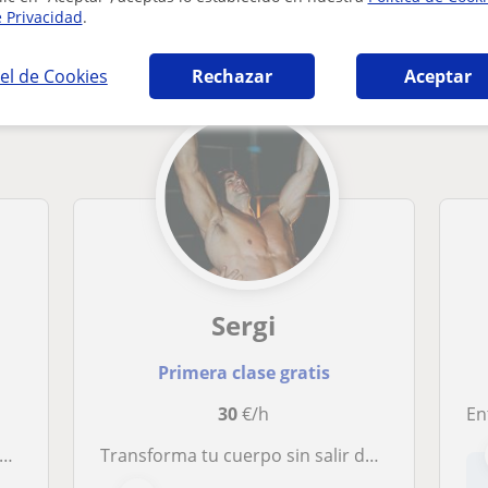
e Privacidad
.
ador personal en Vilanova del Vallès que pue
el de Cookies
Rechazar
Aceptar
Sergi
Primera clase gratis
30
€/h
Ent
Transforma tu cuerpo sin salir de casa: ¡Tu entrenador personal va a ti!