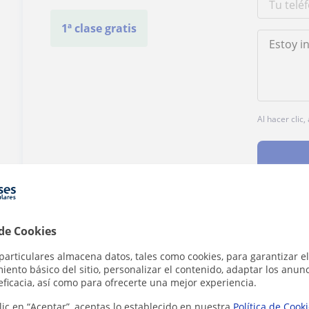
1ª clase gratis
Al hacer clic
 de Cookies
¿Hay algún error en este perfil?
Cuéntanos
particulares almacena datos, tales como cookies, para garantizar el
ento básico del sitio, personalizar el contenido, adaptar los anunc
eficacia, así como para ofrecerte una mejor experiencia.
lic en “Aceptar”, aceptas lo establecido en nuestra
Política de Cook