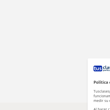
Política
Tusclases
funcionami
medir su 
Al hacer c