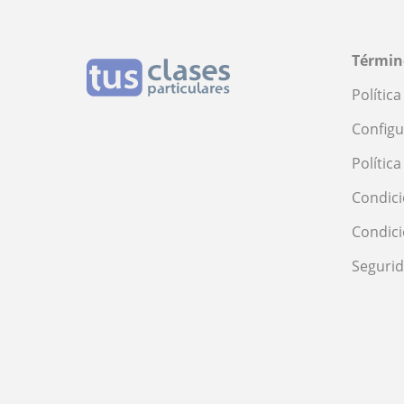
Términ
Polític
Configu
Polític
Condici
Condic
Seguri