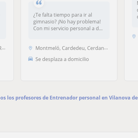
e
¿Te falta tiempo para ir al
gimnasio? ¡No hay problema!
Con mi servicio personal a d...
rú
Montmeló, Cardedeu, Cerdanyola-Bellaterra, La Roca del Vallès, Sant Cu...
Se desplaza a domicilio
dos los profesores de Entrenador personal en Vilanova del