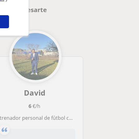
den interesarte
David
6
€/h
renador personal de fútbol con mucha experiencia en el deporte