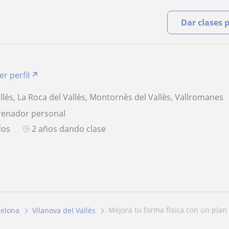
Dar clases 
er perfil
llès, La Roca del Vallès, Montornès del Vallès, Vallromanes
renador personal
dos
2 años dando clase
mejora tu forma física con un pla
celona
Vilanova del Vallès