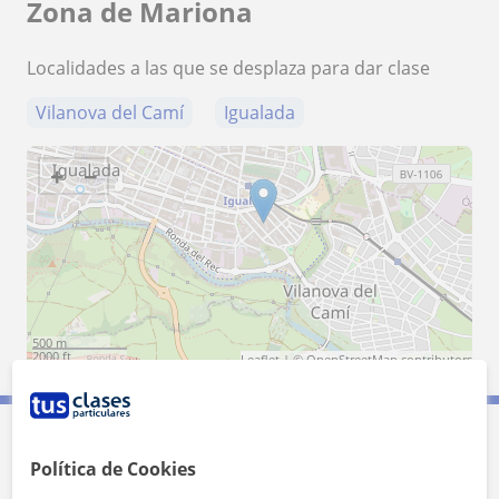
Zona de Mariona
Localidades a las que se desplaza para dar clase
Vilanova del Camí
Igualada
+
−
500 m
2000 ft
Leaflet
| ©
OpenStreetMap
contributors
Contacta con Mariona
Política de Cookies