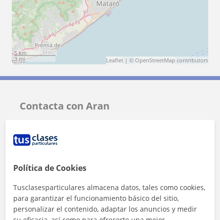
5 km
3 mi
Leaflet
| ©
OpenStreetMap
contributors
Contacta con Aran
Tarifa
8
€/h
1ª clase gratis
Política de Cookies
Tusclasesparticulares almacena datos, tales como cookies,
para garantizar el funcionamiento básico del sitio,
personalizar el contenido, adaptar los anuncios y medir
su eficacia, así como para ofrecerte una mejor