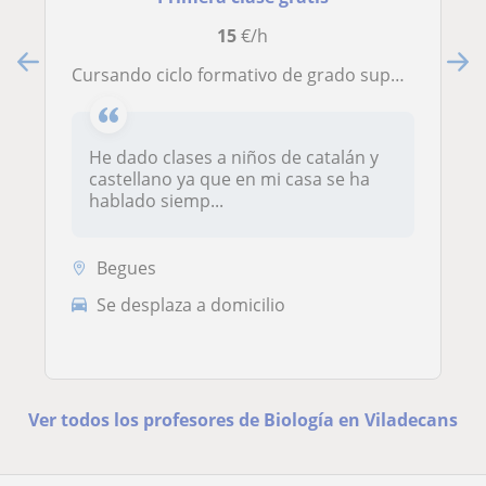
15
€/h
Cursando ciclo formativo de grado superior para entrar en medicina. He hecho bachillerato científico y daría clases a niños y jóvenes que necesito ayuda al igual que en algun momento la he necesito yo!
He dado clases a niños de catalán y
castellano ya que en mi casa se ha
hablado siemp...
Begues
Se desplaza a domicilio
Ver todos los profesores de Biología en Viladecans