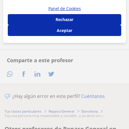
Panel de Cookies
Al hacer clic, aceptas nuestro
aviso legal
y de
privacidad
Rechazar
Contactar ahora
Aceptar
Comparte a este profesor
¿Hay algún error en este perfil?
Cuéntanos
Tus clases particulares
Repaso General
Barcelona
soy una persona muy responsable y sociable , y yo daría un r...
Otros profesores de Repaso General en