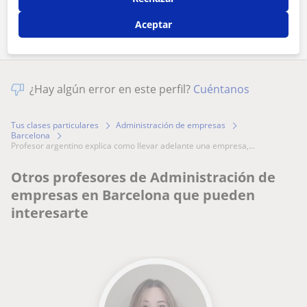
Comparte a este profesor
Aceptar
¿Hay algún error en este perfil?
Cuéntanos
Tus clases particulares
Administración de empresas
Barcelona
profesor argentino explica como llevar adelante una empresa,...
Otros profesores de Administración de
empresas en Barcelona que pueden
interesarte