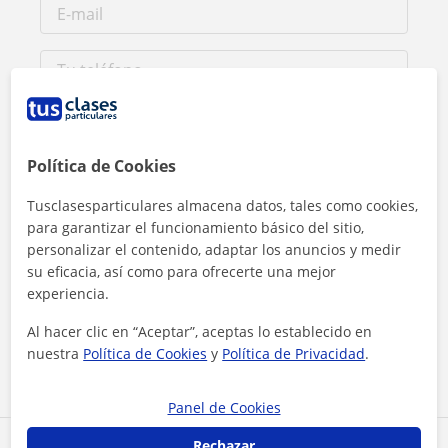
Política de Cookies
Tusclasesparticulares almacena datos, tales como cookies,
para garantizar el funcionamiento básico del sitio,
personalizar el contenido, adaptar los anuncios y medir
su eficacia, así como para ofrecerte una mejor
Al hacer clic, aceptas nuestro
aviso legal
y de
privacidad
experiencia.
Al hacer clic en “Aceptar”, aceptas lo establecido en
Contactar ahora
nuestra
Política de Cookies
y
Política de Privacidad
.
Panel de Cookies
Rechazar