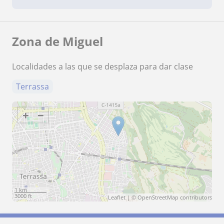
Zona de Miguel
Localidades a las que se desplaza para dar clase
Terrassa
+
−
1 km
3000 ft
Leaflet
| ©
OpenStreetMap
contributors