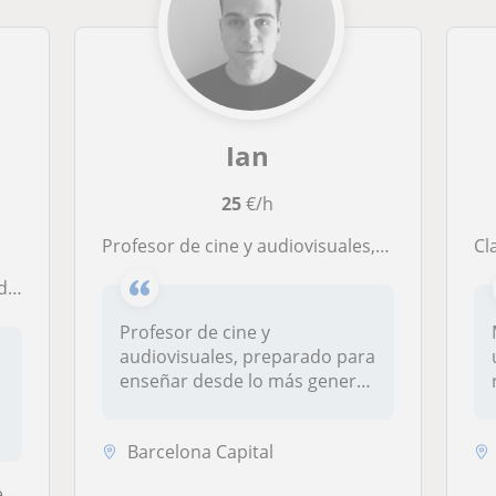
Ian
25
€/h
Profesor de cine y audiovisuales, con experiencia en la industria internacional
Cl
. (;
Profesor de cine y
audiovisuales, preparado para
enseñar desde lo más general
hasta...
Barcelona Capital
t