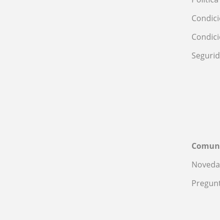
Condici
Condic
Seguri
Comun
Noveda
Pregunt