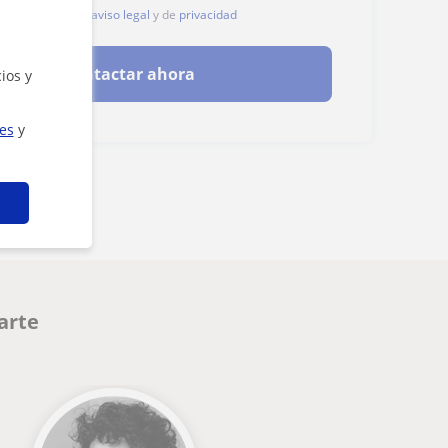
, aceptas nuestro
aviso legal
y de
privacidad
Contactar ahora
ios y
ies
y
arte