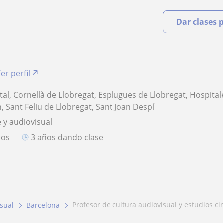
Dar clases 
er perfil
al, Cornellà de Llobregat, Esplugues de Llobregat, Hospital
, Sant Feliu de Llobregat, Sant Joan Despí
e y audiovisual
dos
3 años dando clase
profesor de cultura audiovisual y estudios c
isual
Barcelona