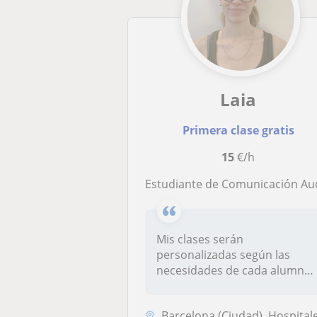
Laia
Primera clase gratis
15
€/h
Estudiante de Comunicación Audiovisual. Tengo experiencia cuidando niños y me gusta enseñar de manera creativa
Mis clases serán
personalizadas según las
necesidades de cada alumno,
combinando exp...
Barcelona (Ciudad), Hospitalet de Llobrega