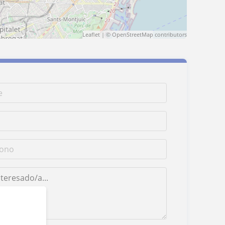
Leaflet
| ©
OpenStreetMap
contributors