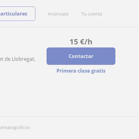
particulares
Anúnciate
Tu cuenta
15
€
/h
Contactar
et de Llobregat,
Primera clase gratis
inematográficos