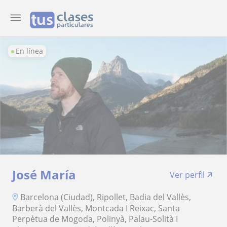
En línea
José María
Ver perfil
Barcelona (Ciudad), Ripollet, Badia del Vallès,
Barberà del Vallès, Montcada I Reixac, Santa
Perpètua de Mogoda, Polinyà, Palau-Solità I