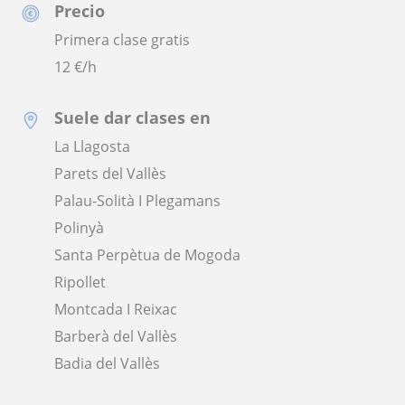
Precio
Primera clase gratis
12
€/h
Suele dar clases en
La Llagosta
Parets del Vallès
Palau-Solità I Plegamans
Polinyà
Santa Perpètua de Mogoda
Ripollet
Montcada I Reixac
Barberà del Vallès
Badia del Vallès