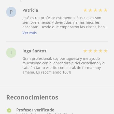
★
★
★
★
★
Patricia
P
José es un profesor estupendo. Sus clases son
siempre amenas y divertidas y a mis hijos les
encantan. Desde que empezaron las clases, han
mejorado en todas las materias y van al colegio
Ver más
más contentos. Ahora hasta participan en clase ??
★
★
★
★
★
Inga Santos
I
Gran profesional, soy portuguesa y me ayudó
muchísimo con el aprendizaje del castellano y el
catalán tanto escrito como oral, de forma muy
amena. Lo recomiendo 100%
Reconocimientos
Profesor verificado