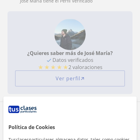
José María tiene el Perfil Verificado
¿Quieres saber más de José María?
Datos verificados
★
★
★
★
★
2 valoraciones
Ver perfil
Zona de José María
Política de Cookies
Localidades a las que se desplaza para dar clase
Tusclasesparticulares almacena datos, tales como cookies,