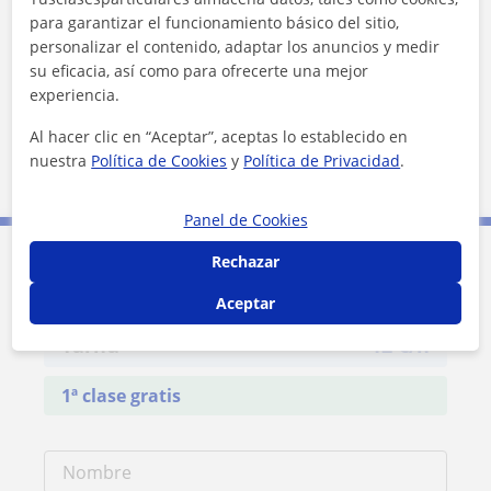
La Llagosta
Parets del Vallès
para garantizar el funcionamiento básico del sitio,
Palau-Solità I Plegamans
Polinyà
personalizar el contenido, adaptar los anuncios y medir
su eficacia, así como para ofrecerte una mejor
Santa Perpètua de Mogoda
Ripollet
experiencia.
Montcada I Reixac
Barberà del Vallès
Al hacer clic en “Aceptar”, aceptas lo establecido en
nuestra
Política de Cookies
y
Política de Privacidad
.
Badia del Vallès
Panel de Cookies
Rechazar
Contacta con José María
Aceptar
Tarifa
12
€/h
1ª clase gratis