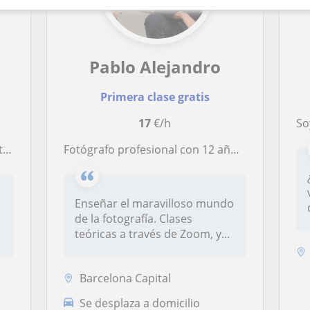
Pablo Alejandro
Primera clase gratis
17
€/h
Soy 
!
Fotógrafo profesional con 12 años de experiencia. Residiendo en Barcelona.
Enseñar el maravilloso mundo
de la fotografía. Clases
teóricas a través de Zoom, y...
Barcelona Capital
Se desplaza a domicilio