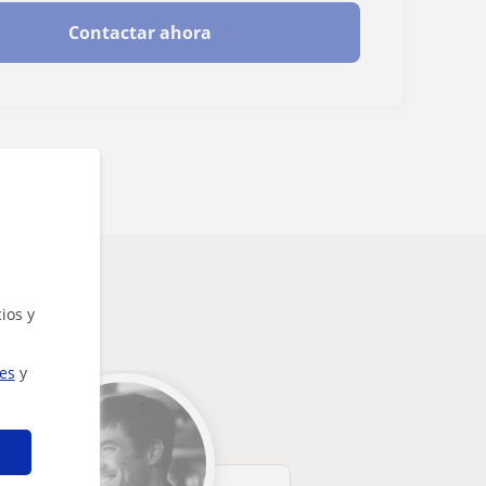
Contactar ahora
ios y
ies
y