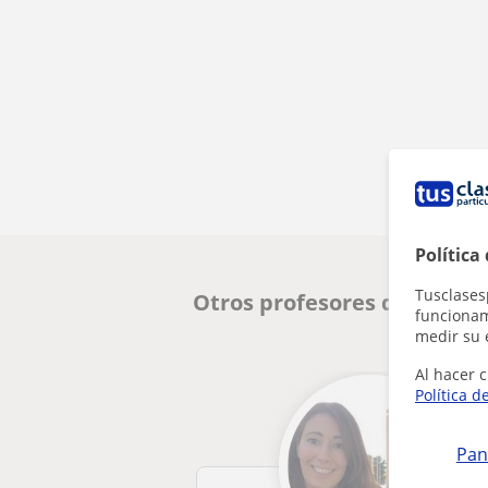
Política
Tusclases
Otros profesores de Fotogr
funcionami
medir su 
Al hacer c
Política d
Pan