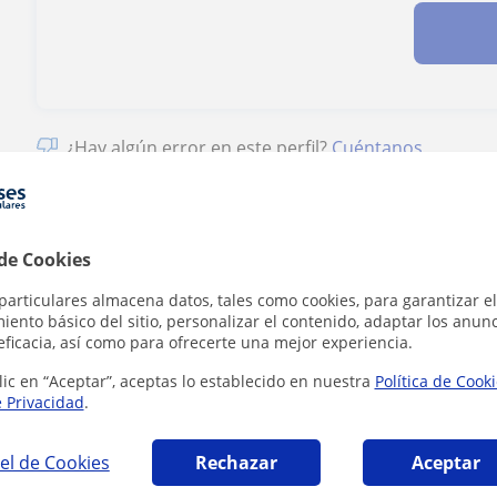
¿Hay algún error en este perfil?
Cuéntanos
 de Cookies
particulares almacena datos, tales como cookies, para garantizar el
afía en Barcelona que pueden interesarte
ento básico del sitio, personalizar el contenido, adaptar los anunc
eficacia, así como para ofrecerte una mejor experiencia.
lic en “Aceptar”, aceptas lo establecido en nuestra
Política de Cook
e Privacidad
.
el de Cookies
Rechazar
Aceptar