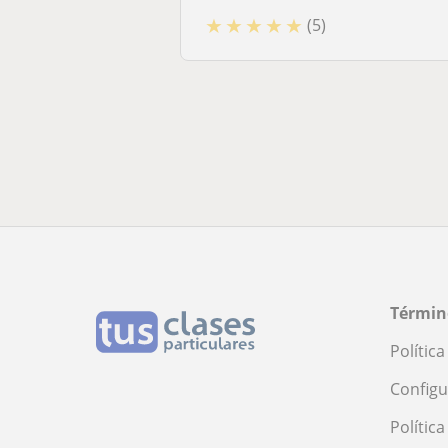
★
★
★
★
★
(5)
Términ
Polític
Configu
Polític