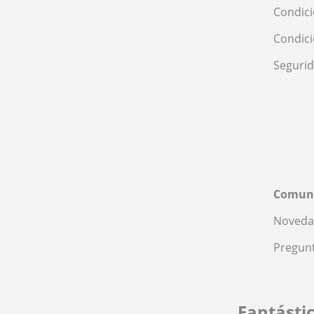
Condici
Condic
Seguri
Comun
Noveda
Pregunt
Fantásti