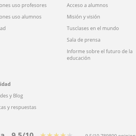
ones uso profesores
Acceso a alumnos
iones uso alumnos
Misión y visión
dad
Tusclases en el mundo
Sala de prensa
Informe sobre el futuro de la
educación
idad
des y Blog
as y respuestas
ca
9,5/10
★★★★★
9,5/10
789800
opinion