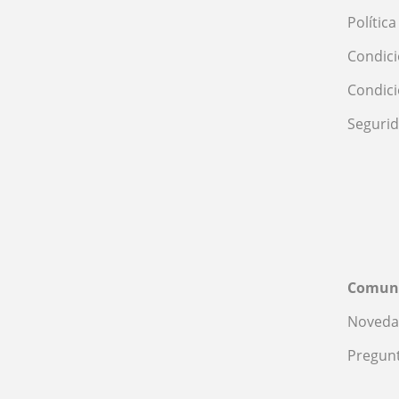
Polític
Condici
Condic
Seguri
Comun
Noveda
Pregunt