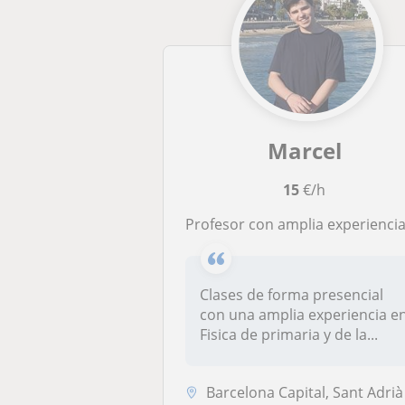
Marcel
15
€/h
Profesor con amplia experiencia en el sector. Hago clases paticulares de Fisica y Matemáticas en Barcelona del nivel de la 
Clases de forma presencial
con una amplia experiencia e
Fisica de primaria y de la...
Barcelona Capital, Sant Adrià de Besòs, Santa Coloma de Gramene