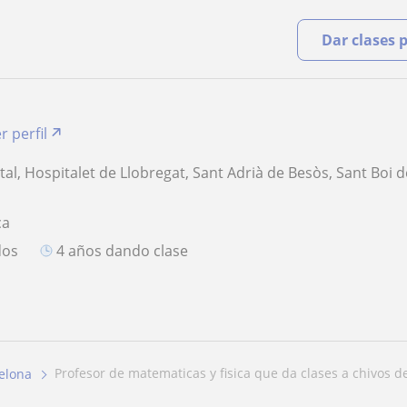
Dar clases 
r perfil
al, Hospitalet de Llobregat, Sant Adrià de Besòs, Sant Boi d
ca
dos
4 años dando clase
profesor de matematicas y fisica que da clases a chivos de
elona