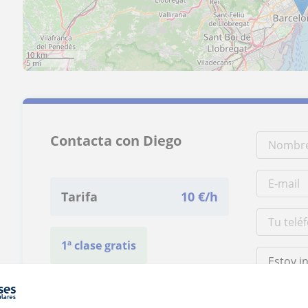
10 km
5 mi
Contacta con Diego
Tarifa
10
€/h
1ª clase gratis