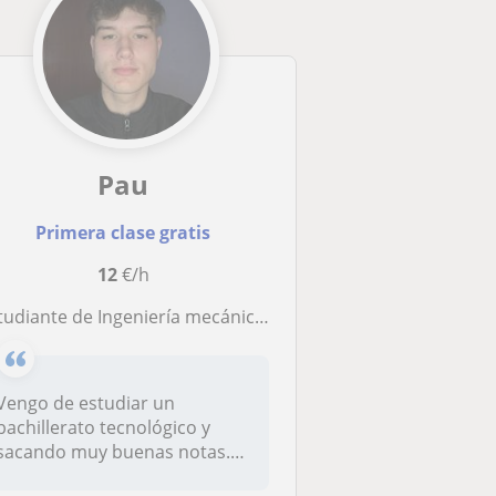
Pau
Primera clase gratis
12
€/h
udiante de Ingeniería mecánica con buena nota de bachillerato
Vengo de estudiar un
bachillerato tecnológico y
sacando muy buenas notas.
Siempre er...