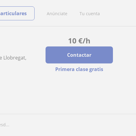
particulares
Anúnciate
Tu cuenta
10
€
/h
Contactar
e Llobregat,
Primera clase gratis
sd...