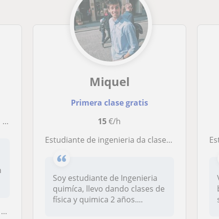
Miquel
Primera clase gratis
ESO
15
€/h
Estudiante de ingenieria da clase de física, matematicas, quimica... También puedo ofrecer clases de ingles!
Est
n
Soy estudiante de Ingenieria
quimíca, llevo dando clases de
física y quimica 2 años....
t