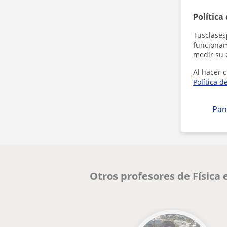
Política
Tusclases
funcionami
medir su 
Al hacer c
Política d
Pan
Otros profesores de Física