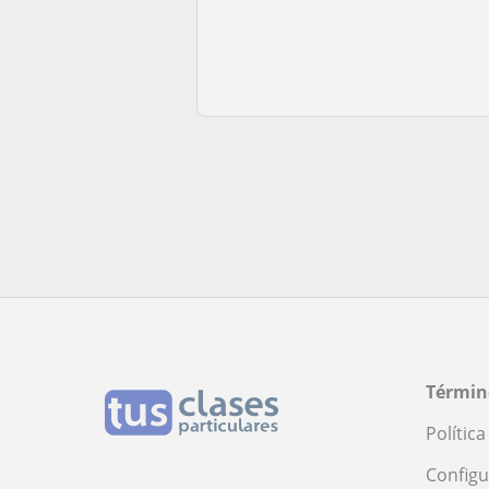
Términ
Polític
Configu