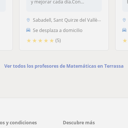
y mejorar cada día.Con
much...
Sabadell, Sant Quirze del Vallès, Castellar del Vallès, Terrassa
Se desplaza a domicilio
★
★
★
★
★
★
(5)
Ver todos los profesores de Matemáticas en Terrassa
os y condiciones
Descubre más