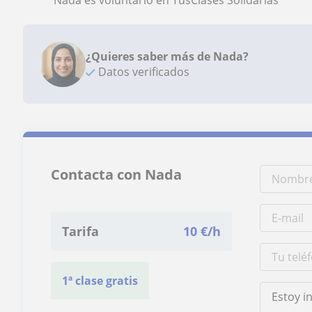
Nada es voluntario en TusClases Solidarias
¿Quieres saber más de Nada?
Datos verificados
Contacta con Nada
Tarifa
10
€/h
1ª clase gratis