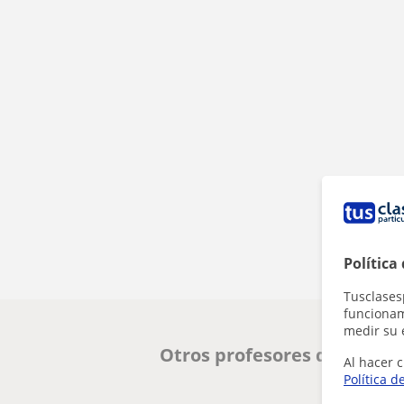
Política
Tusclases
funcionami
medir su 
Otros profesores de Matem
Al hacer c
Política d