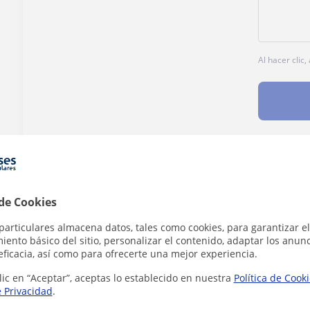
Al hacer clic
¿Hay algún error en este perfil?
Cuéntanos
 de Cookies
particulares almacena datos, tales como cookies, para garantizar el
ento básico del sitio, personalizar el contenido, adaptar los anunc
eficacia, así como para ofrecerte una mejor experiencia.
áticas en Terrassa que pueden interesarte
lic en “Aceptar”, aceptas lo establecido en nuestra
Política de Cook
e Privacidad
.