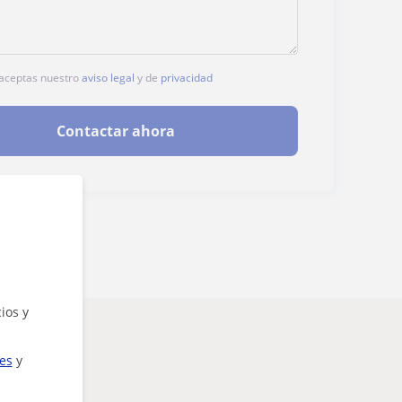
, aceptas nuestro
aviso legal
y de
privacidad
Contactar ahora
ios y
ies
y