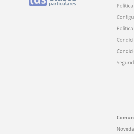
Polític
Configu
Polític
Condici
Condic
Seguri
Comun
Noveda