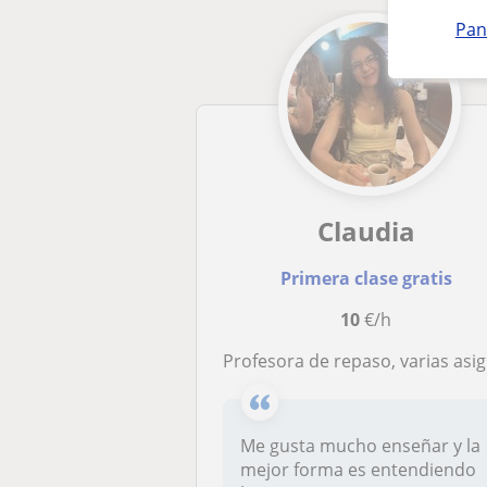
Pan
Claudia
Primera clase gratis
10
€/h
Profesora de repaso, varias asignaturas hasta nivel de bachillerato incluido. Mates, química, biología, castellano, catalán
Me gusta mucho enseñar y la
mejor forma es entendiendo