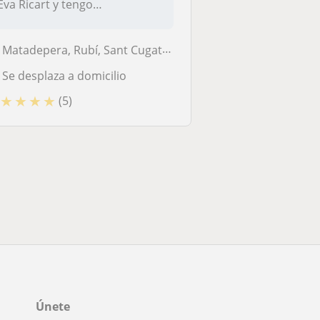
Eva Ricart y tengo
experiencia...
Matadepera, Rubí, Sant Cugat del Vallès, Barcelona (Ciudad), Terrassa
Se desplaza a domicilio
★
★
★
★
(5)
Únete