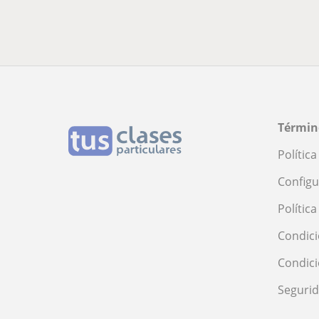
Términ
Polític
Configu
Polític
Condici
Condic
Seguri