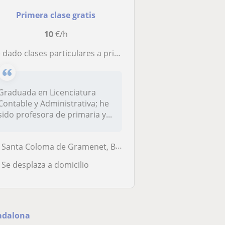
Primera clase gratis
10
€/h
dado clases particulares a primaria secundaria y bachillerato sobre la lengua castellana y literatura
Graduada en Licenciatura
Contable y Administrativa; he
sido profesora de primaria y...
Santa Coloma de Gramenet, Badalona, Sant Adrià de Besòs
Se desplaza a domicilio
Badalona