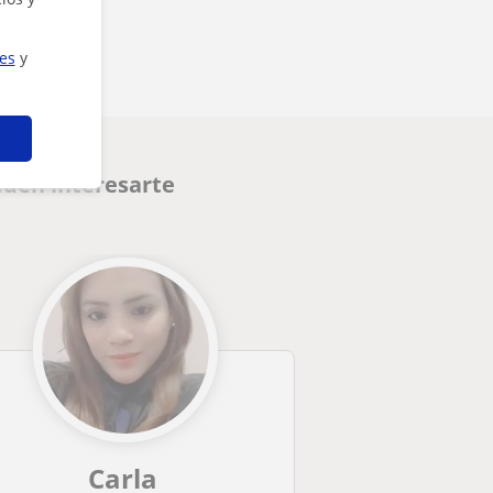
ies
y
eden interesarte
Carla