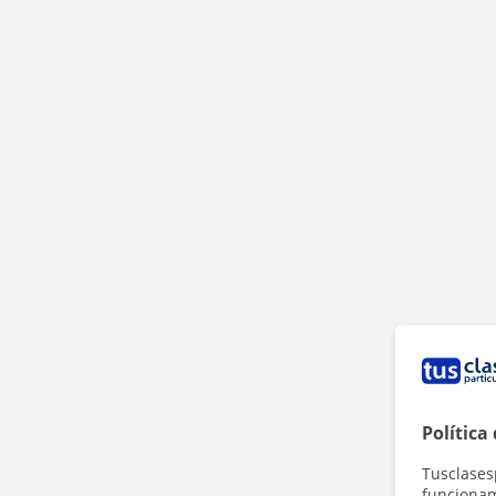
Política
Tusclases
funcionami