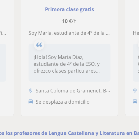
Primera clase gratis
10
€/h
os
Soy María, estudiante de 4º de la ESO y busco niños de primaria o 1º de la ESO a los que impartir clases particulares de lengua
He 
¡Hola! Soy María Díaz,
estudiante de 4º de la ESO, y
ofrezco clases particulares
pri...
Santa Coloma de Gramenet, Badalona, Sant Adrià de Besòs, Tiana
Se desplaza a domicilio
os los profesores de Lengua Castellana y Literatura en 