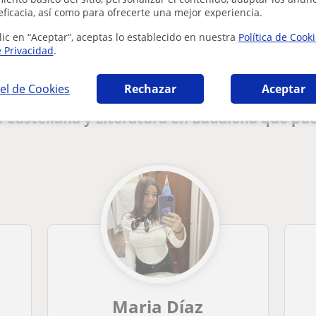
eficacia, así como para ofrecerte una mejor experiencia.
¿Hay algún error en este perfil?
Cuéntanos
lic en “Aceptar”, aceptas lo establecido en nuestra
Política de Cook
e Privacidad
.
el de Cookies
Rechazar
Aceptar
 Castellana y Literatura en Badalona que pu
Maria Díaz