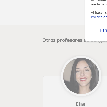
medir su 
Al hacer c
Política d
Pan
Otros profesores de Lengua
Elia