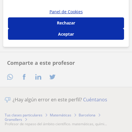
Panel de Cookies
Al hacer clic, aceptas nuestro
aviso legal
y de
privacidad
Rechazar
Contactar ahora
Aceptar
Comparte a este profesor
¿Hay algún error en este perfil?
Cuéntanos
Tus clases particulares
Matemáticas
Barcelona
Granollers
profesor de repaso del ámbito científico. matemáticas, quími...