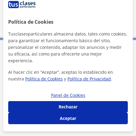
Datos verificados
Ver perfil
Política de Cookies
Tusclasesparticulares almacena datos, tales como cookies,
para garantizar el funcionamiento básico del sitio,
personalizar el contenido, adaptar los anuncios y medir
su eficacia, así como para ofrecerte una mejor
Contacta con Juan Carlos Hidalgo
experiencia.
Al hacer clic en “Aceptar”, aceptas lo establecido en
Tarifa
12
€/h
nuestra
Política de Cookies
y
Política de Privacidad
.
1ª clase gratis
Panel de Cookies
Rechazar
Aceptar