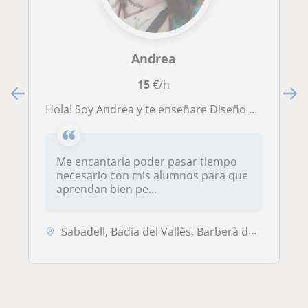
Andrea
15
€/h
Hola! Soy Andrea y te enseñare Diseño Grafico en su esplendor! Fui alumna de la Escola Joso de Sabadell y estudie 4 años de Diseño Grafico por lo que me encantaría poder compartir desde mi punto todo lo que pude aprender. En este curso se hablara Españo
Me encantaria poder pasar tiempo
necesario con mis alumnos para que
aprendan bien pe...
Sabadell, Badia del Vallès, Barberà del Vallès, Sant Quirze del Vallès