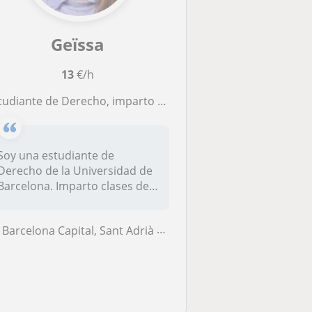
Geïssa
13
€/h
iante de Derecho, imparto clases de todas la materias de la ESO y las del Bachillerato Social-Humanístico
Soy una estudiante de
Derecho de la Universidad de
Barcelona. Imparto clases de
toda...
Barcelona Capital, Sant Adrià de Besòs, Santa Coloma de Gramenet