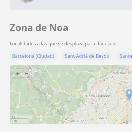
Zona de Noa
Localidades a las que se desplaza para dar clase
Barcelona (Ciudad)
Sant Adrià de Besòs
Sant
+
−
2 km
1 mi