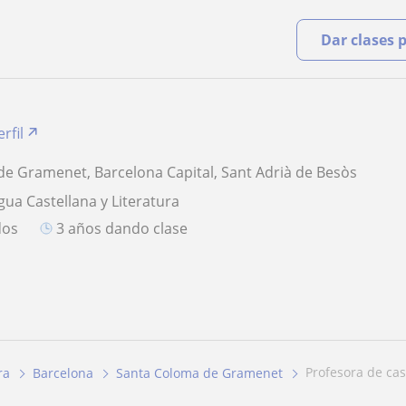
Dar clases 
rfil
e Gramenet, Barcelona Capital, Sant Adrià de Besòs
gua Castellana y Literatura
dos
3 años dando clase
profesora de ca
ra
Barcelona
Santa Coloma de Gramenet