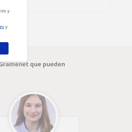
ios y
ies
y
e Gramenet que pueden