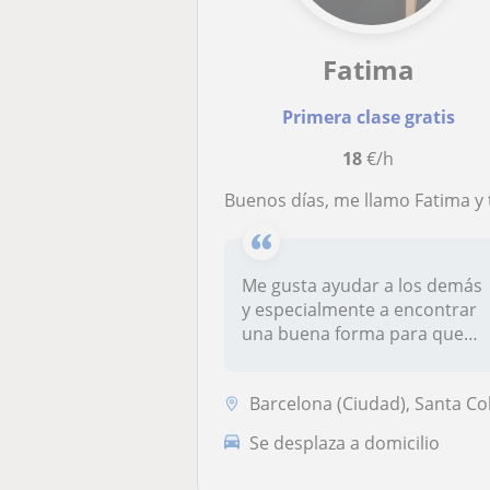
Fatima
Primera clase gratis
18
€/h
Buenos días, me llamo Fatima y tengo 18 años. Pese a no tener una gran experiencia profesional en la enseñanza, he ayudado a co
Me gusta ayudar a los demás
y especialmente a encontrar
una buena forma para que
apr...
Barcelona (Ciudad), Santa Coloma de Gramene
Se desplaza a domicilio