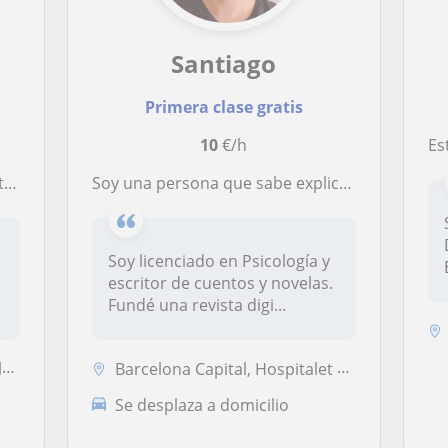
Santiago
Primera clase gratis
10
€/h
Estud
mpa
Soy una persona que sabe explicar de manera didáctica y creativa
Soy licenciado en Psicología y
escritor de cuentos y novelas.
Fundé una revista digi...
t
Barcelona Capital, Hospitalet de Llobregat, Sant Adrià de Besòs, Santa...
Se desplaza a domicilio