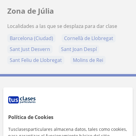
Zona de Júlia
Localidades a las que se desplaza para dar clase
Barcelona (Ciudad)
Cornellà de Llobregat
Sant Just Desvern
Sant Joan Despí
Sant Feliu de Llobregat
Molins de Rei
Contacta con Júlia
Tarifa
15
€/h
Política de Cookies
1ª clase gratis
Tusclasesparticulares almacena datos, tales como cookies,
para garantizar el funcionamiento básico del sitio,